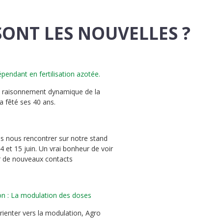
SONT
LES NOUVELLES ?
épendant en fertilisation azotée.
de raisonnement dynamique de la
N
 a fêté ses 40 ans.
EIL depuis 1981,
istoriquement, sur
us nous rencontrer sur notre stand
it déjà avec des
4 et 15 juin. Un vrai bonheur de voir
coopérative. En
éer de nouveaux contacts
tats, on nous
 on se posait des
conseils étaient
ion : La modulation des doses
nsilage,…
rienter vers la modulation, Agro
 GUY PAPION »