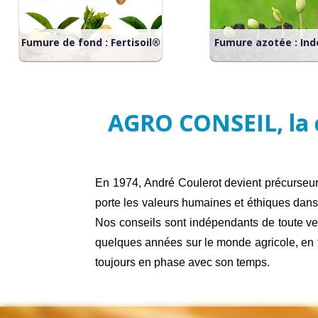
Fumure de fond : Fertisoil®
Fumure azotée : In
FERTISOIL® : gestion
INDEX-N® : raison
intraparcellaire de la
agro-dynamique po
fumure de fond depuis
gestion intraparce
1974. Sur tout type de sol,
de la fumure az
AGRO CONSEIL, la c
pour toute culture.
depuis 1977. Sur 
type de sol, pour 
culture.
En 1974, André Coulerot devient précurseur
porte les valeurs humaines et éthiques dan
Nos conseils sont indépendants de toute ve
quelques années sur le monde agricole, en t
toujours en phase avec son temps.