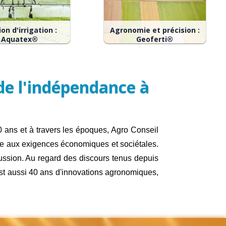
on d'irrigation :
Agronomie et précision :
Aquatex®
Geoferti®
TEX® : gestion
GEOFERTI®, 15 ans déjà et
aire de l’irrigation
toujours moderne! et
s 1985. Sur tout
GEOSEMI®, parce que vos
de l'indépendance à
e sol, pour toute
semences aussi ont droit
culture.
à leur carte de
modulation!
 ans et à travers les époques, Agro Conseil
re aux exigences économiques et sociétales.
ussion. Au regard des discours tenus depuis
est aussi 40 ans d'innovations agronomiques,