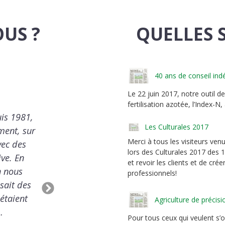
OUS ?
QUELLES 
40 ans de conseil ind
Le 22 juin 2017, notre outil 
T
GUY PAPIO
fertilisation azotée, l’Index-N,
ec l’azote. A
Je travaille avec AGRO CONS
Les Culturales 2017
ourd’hui, le
tout juste sorti de l’école! H
Merci à tous les visiteurs ven
u partie des
l’exploitation, on travailla
lors des Culturales 2017 des 1
 nous parlait
analyses de sols, avec la 
et revoir les clients et de cr
endre à quoi
même temps que les résul
professionnels!
Next
de qualité des
vendait les engrais. Et puis
Slide
e de boulangers
questions sur le maïs. Les 
Agriculture de précis
nnaître…
plus pour du maïs e
Pour tous ceux qui veulent s’o
HILIPPE COULOT »
«