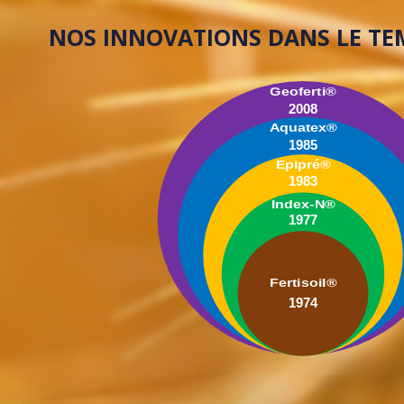
NOS INNOVATIONS
DANS LE TEM
Geoferti®
2008
Aquatex®
1985
Epipré®
1983
Index-N®
1977
Fertisoil®
1974