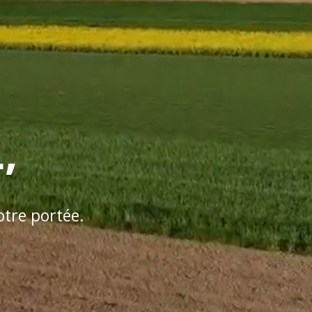
,
otre portée.