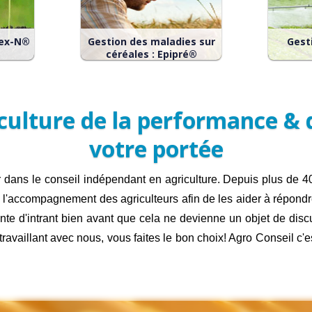
dex-N®
Gestion des maladies sur
Gesti
céréales : Epipré®
nement
EPIPRE® : gestion
AQUA
ur la
parcellaire et variétale
parcell
llaire
des maladies sur céréales
depui
otée
ulture de la performance & 
depuis 1983.
type d
tout
toute
votre portée
 dans le conseil indépendant en agriculture. Depuis plus de 40
s l'accompagnement des agriculteurs afin de les aider à répond
nte d'intrant bien avant que cela ne devienne un objet de disc
ravaillant avec nous, vous faites le bon choix! Agro Conseil c'